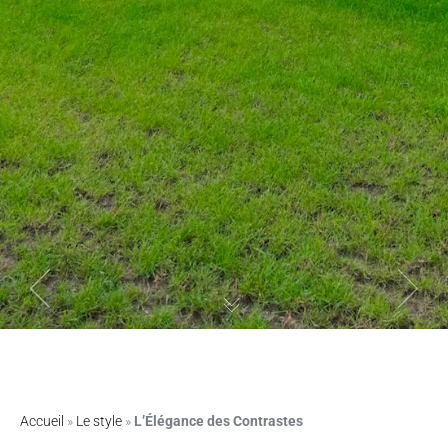
Previous
Next
Accueil
»
Le style
»
L’Élégance des Contrastes