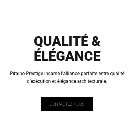
QUALITÉ &
ÉLÉGANCE
ACCUEIL
Piraino Prestige incarne l’alliance parfaite
entre qualité
d’exécution et élégance architecturale.
LE STYLE
NOTRE VISION
CONTACTEZ-NOUS
CONTACT