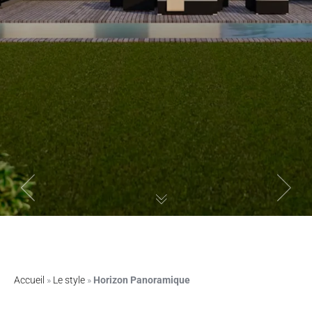
Previous
Next
Accueil
»
Le style
»
Horizon Panoramique